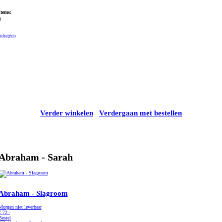
Items:
0
Inloggen
Verder winkelen
Verdergaan met bestellen
Abraham - Sarah
Abraham - Slagroom
Morgen niet leverbaar
€
72.-
Bestel