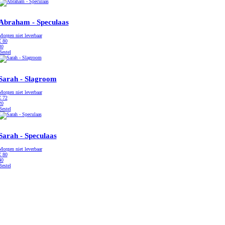
Abraham - Speculaas
Morgen niet leverbaar
€
80
30
Bestel
Sarah - Slagroom
Morgen niet leverbaar
€
72
20
Bestel
Sarah - Speculaas
Morgen niet leverbaar
€
80
40
Bestel