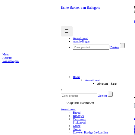
Echte Bakker van Ballegoie
☰
Assortiment
Aanbiedingen
Zoeken
Menu
Account
Winkelwagen
Home
Assortiment
Abraham - Sarah
Zoeken
Bekijk hele assortiment
Assortiment
Brood
Broodjes
Croissants
Stokbrood
Gebak
Taarten
Zoete en Hartige Lekkernijen