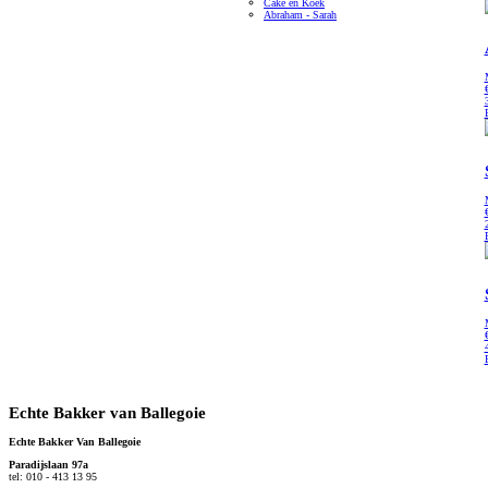
Cake en Koek
Abraham - Sarah
Echte Bakker van Ballegoie
Echte Bakker Van Ballegoie
Paradijslaan 97a
tel: 010 - 413 13 95