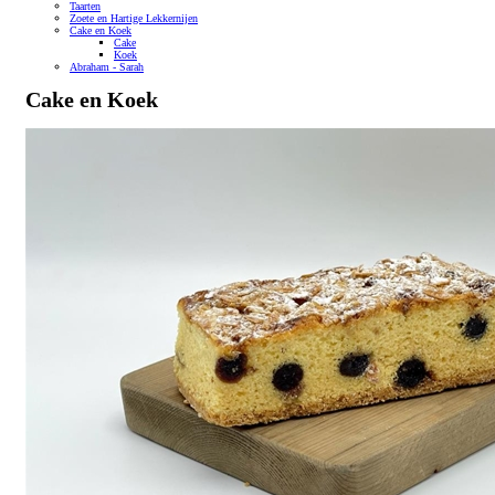
Taarten
Zoete en Hartige Lekkernijen
Cake en Koek
Cake
Koek
Abraham - Sarah
Cake en Koek