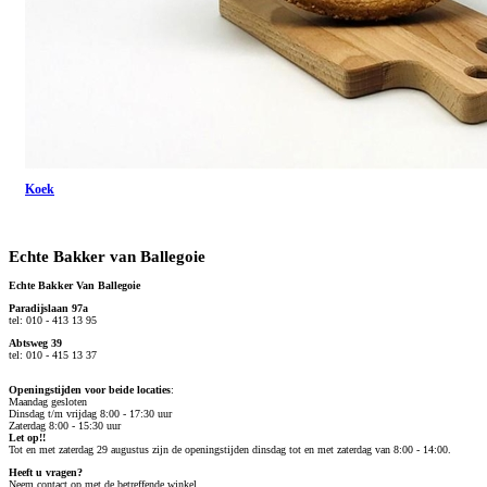
Koek
Echte Bakker van Ballegoie
Echte Bakker Van Ballegoie
Paradijslaan 97a
tel: 010 - 413 13 95
Abtsweg 39
tel: 010 - 415 13 37
Openingstijden voor beide locaties
:
Maandag gesloten
Dinsdag t/m vrijdag 8:00 - 17:30 uur
Zaterdag 8:00 - 15:30 uur
Let op!!
Tot en met zaterdag 29 augustus zijn de openingstijden dinsdag tot en met zaterdag van 8:00 - 14:00.
Heeft u vragen?
Neem contact op met de betreffende winkel