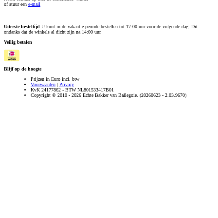
of stuur een
e-mail
Uiterste besteltijd
U kunt in de vakantie periode bestellen tot 17:00 uur voor de volgende dag. Dit
ondanks dat de winkels al dicht zijn na 14:00 uur.
Veilig betalen
Blijf op de hoogte
Prijzen in Euro incl. btw
Voorwaarden
|
Privacy
KvK 24177862 - BTW NL801533417B01
Copyright © 2010 - 2026 Echte Bakker van Ballegoie. (20260623 - 2.03.9670)