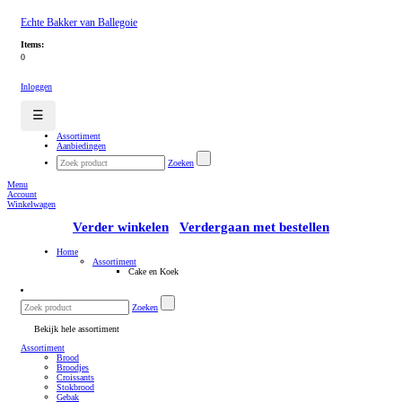
Echte Bakker van Ballegoie
Items:
0
Inloggen
☰
Assortiment
Aanbiedingen
Zoeken
Menu
Account
Winkelwagen
Verder winkelen
Verdergaan met bestellen
Home
Assortiment
Cake en Koek
Zoeken
Bekijk hele assortiment
Assortiment
Brood
Broodjes
Croissants
Stokbrood
Gebak