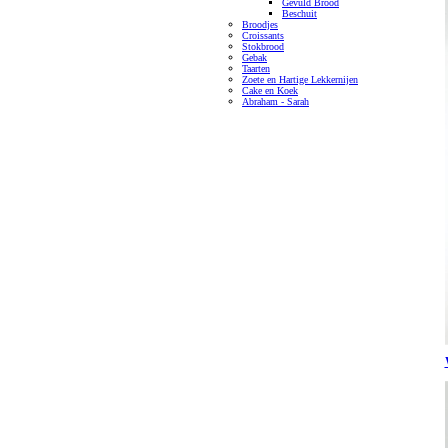
Gevuld Brood
Beschuit
Broodjes
Croissants
Stokbrood
Gebak
Taarten
Zoete en Hartige Lekkernijen
Cake en Koek
Abraham - Sarah