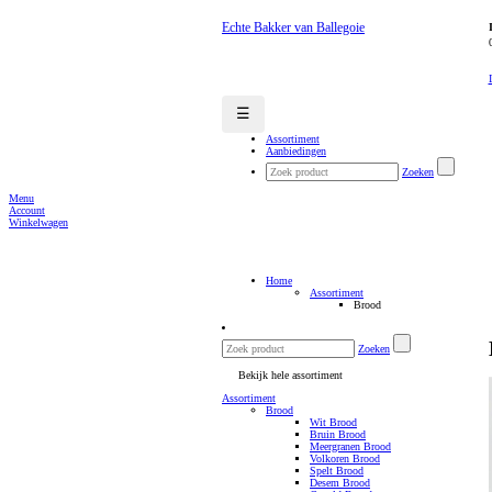
Echte Bakker van Ballegoie
☰
Assortiment
Aanbiedingen
Zoeken
Menu
Account
Winkelwagen
Home
Assortiment
Brood
Zoeken
Bekijk hele assortiment
Assortiment
Brood
Wit Brood
Bruin Brood
Meergranen Brood
Volkoren Brood
Spelt Brood
Desem Brood