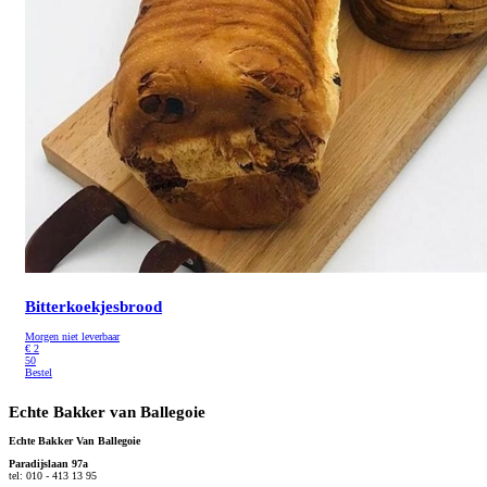
Bitterkoekjesbrood
Morgen niet leverbaar
€
2
50
Bestel
Echte Bakker van Ballegoie
Echte Bakker Van Ballegoie
Paradijslaan 97a
tel: 010 - 413 13 95