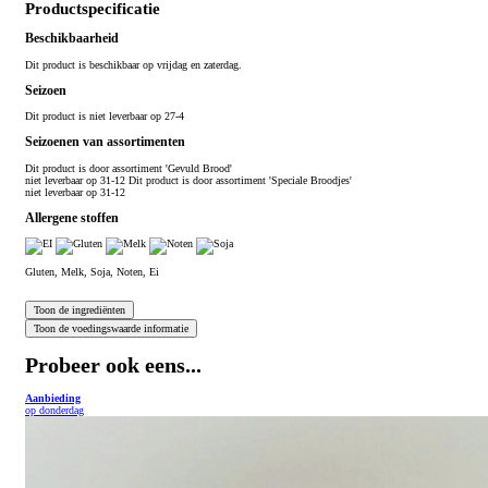
Productspecificatie
Beschikbaarheid
Dit product is beschikbaar op vrijdag en zaterdag.
Seizoen
Dit product is niet leverbaar op 27-4
Seizoenen van assortimenten
Dit product is
door assortiment 'Gevuld Brood'
niet leverbaar op 31-12 Dit product is
door assortiment 'Speciale Broodjes'
niet leverbaar op 31-12
Allergene stoffen
Gluten, Melk, Soja, Noten, Ei
Probeer ook eens...
Aanbieding
op donderdag