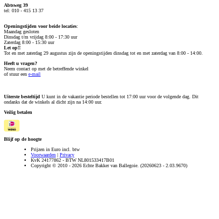
Abtsweg 39
tel: 010 - 415 13 37
Openingstijden voor beide locaties
:
Maandag gesloten
Dinsdag t/m vrijdag 8:00 - 17:30 uur
Zaterdag 8:00 - 15:30 uur
Let op!!
Tot en met zaterdag 29 augustus zijn de openingstijden dinsdag tot en met zaterdag van 8:00 - 14:00.
Heeft u vragen?
Neem contact op met de betreffende winkel
of stuur een
e-mail
Uiterste besteltijd
U kunt in de vakantie periode bestellen tot 17:00 uur voor de volgende dag. Dit
ondanks dat de winkels al dicht zijn na 14:00 uur.
Veilig betalen
Blijf op de hoogte
Prijzen in Euro incl. btw
Voorwaarden
|
Privacy
KvK 24177862 - BTW NL801533417B01
Copyright © 2010 - 2026 Echte Bakker van Ballegoie. (20260623 - 2.03.9670)