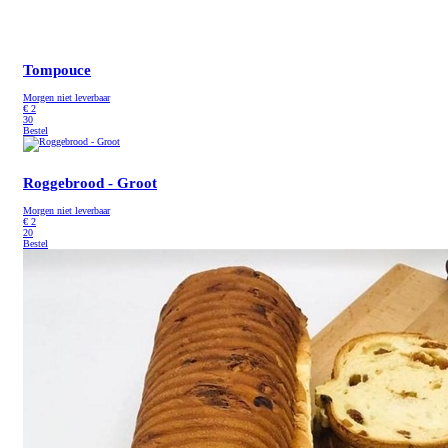
Tompouce
Morgen niet leverbaar
€
2
30
Bestel
Roggebrood - Groot
Morgen niet leverbaar
€
2
20
Bestel