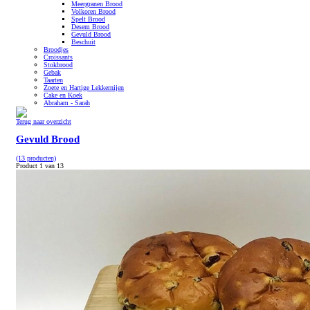
Meergranen Brood
Volkoren Brood
Spelt Brood
Desem Brood
Gevuld Brood
Beschuit
Broodjes
Croissants
Stokbrood
Gebak
Taarten
Zoete en Hartige Lekkernijen
Cake en Koek
Abraham - Sarah
Terug naar overzicht
Gevuld Brood
(13 producten)
Product 1 van 13