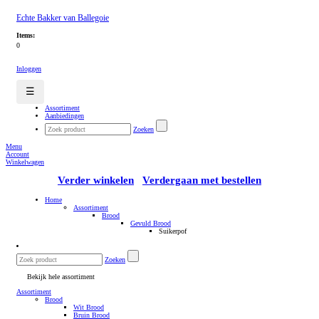
Echte Bakker van Ballegoie
Items:
0
Inloggen
☰
Assortiment
Aanbiedingen
Zoeken
Menu
Account
Winkelwagen
Verder winkelen
Verdergaan met bestellen
Home
Assortiment
Brood
Gevuld Brood
Suikerpof
Zoeken
Bekijk hele assortiment
Assortiment
Brood
Wit Brood
Bruin Brood