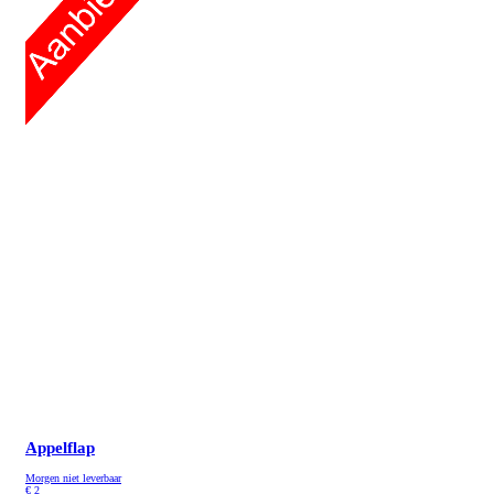
Appelflap
Morgen niet leverbaar
€
2