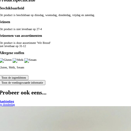
Productspecificatie
Beschikbaarheid
Dit product is beschikbaar op dinsdag, woensdag, donderdag, vrijdag en zaterdag.
Seizoen
Dit product is niet leverbaar op 27-4
Seizoenen van assortimenten
Dit product is
door assortiment 'Wit Brood'
niet leverbaar op 31-12
Allergene stoffen
Gluten, Melk, Sesam
Probeer ook eens...
Aanbieding
op donderdag