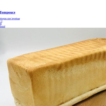
Tompouce
Morgen niet leverbaar
€
2
30
Bestel