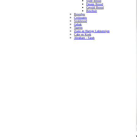
Spelt Brood
Desem Brood
Gevuld Brood
Beschuit
Broodjes
Croissants
Stokbrood
Gebak
Taarten
Zoete en Hartige Lekkernijen
Cake en Koek
Abraham - Sarah