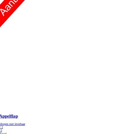
Appelflap
Morgen niet leverbaar
€
2
15
Bestel