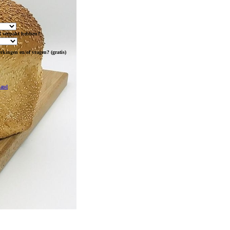
d verpakt hebben?
erkingen en/of vragen?
(gratis)
mand