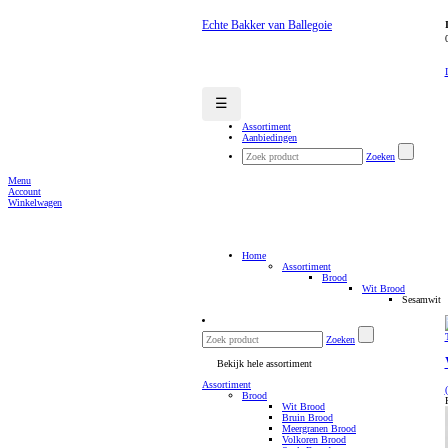
Echte Bakker van Ballegoie
☰
Assortiment
Aanbiedingen
Zoeken
Menu
Account
Winkelwagen
Home
Assortiment
Brood
Wit Brood
Sesamwit
Zoeken
Bekijk hele assortiment
Assortiment
Brood
Wit Brood
Bruin Brood
Meergranen Brood
Volkoren Brood