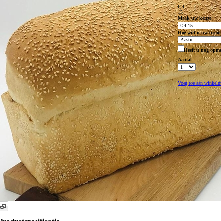
€ 4
15
Maak uw keuze:
Hoe wilt u uw broo
Heeft u nog opm
Aantal
Voeg toe aan winkel