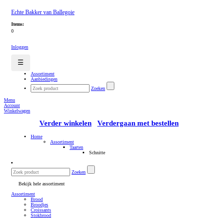
Echte Bakker van Ballegoie
Items:
0
Inloggen
☰
Assortiment
Aanbiedingen
Zoeken
Menu
Account
Winkelwagen
Verder winkelen
Verdergaan met bestellen
Home
Assortiment
Taarten
Schnitte
Zoeken
Bekijk hele assortiment
Assortiment
Brood
Broodjes
Croissants
Stokbrood