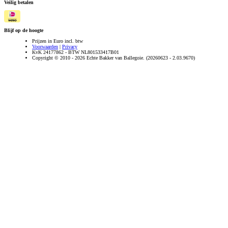
Veilig betalen
Blijf op de hoogte
Prijzen in Euro incl. btw
Voorwaarden
|
Privacy
KvK 24177862 - BTW NL801533417B01
Copyright © 2010 - 2026 Echte Bakker van Ballegoie. (20260623 - 2.03.9670)