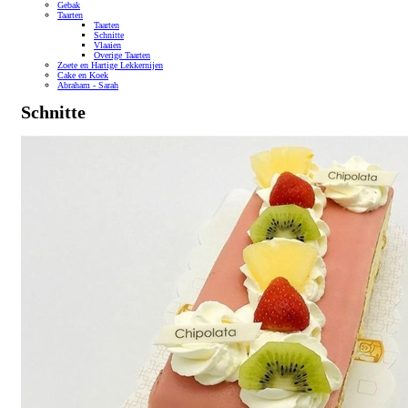
Gebak
Taarten
Taarten
Schnitte
Vlaaien
Overige Taarten
Zoete en Hartige Lekkernijen
Cake en Koek
Abraham - Sarah
Schnitte