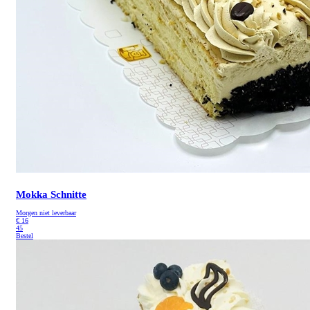
Mokka Schnitte
Morgen niet leverbaar
€
16
45
Bestel