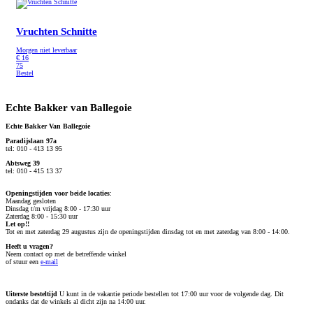
Vruchten Schnitte
Morgen niet leverbaar
€
16
75
Bestel
Echte Bakker van Ballegoie
Echte Bakker Van Ballegoie
Paradijslaan 97a
tel: 010 - 413 13 95
Abtsweg 39
tel: 010 - 415 13 37
Openingstijden voor beide locaties
:
Maandag gesloten
Dinsdag t/m vrijdag 8:00 - 17:30 uur
Zaterdag 8:00 - 15:30 uur
Let op!!
Tot en met zaterdag 29 augustus zijn de openingstijden dinsdag tot en met zaterdag van 8:00 - 14:00.
Heeft u vragen?
Neem contact op met de betreffende winkel
of stuur een
e-mail
Uiterste besteltijd
U kunt in de vakantie periode bestellen tot 17:00 uur voor de volgende dag. Dit
ondanks dat de winkels al dicht zijn na 14:00 uur.