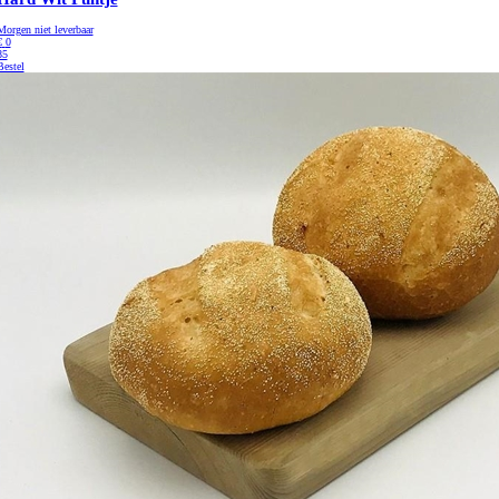
Morgen niet leverbaar
€
0
85
Bestel