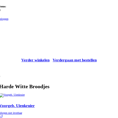
Items:
0
Inloggen
Verder winkelen
Verdergaan met bestellen
s
Harde Witte Broodjes
Voorgeb. Uienkruier
Morgen niet leverbaar
€
4