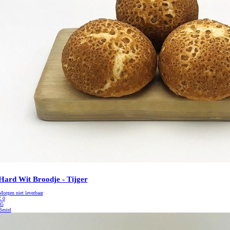
Hard Wit Broodje - Tijger
Morgen niet leverbaar
€
0
85
Bestel