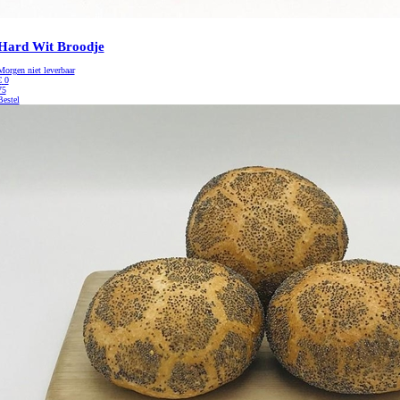
Hard Wit Broodje
Morgen niet leverbaar
€
0
75
Bestel