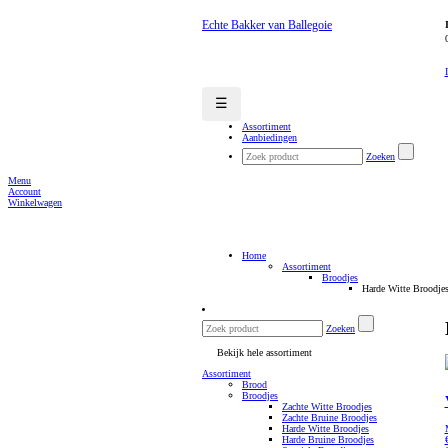
Echte Bakker van Ballegoie
☰
Assortiment
Aanbiedingen
Zoeken
Menu
Account
Winkelwagen
Home
Assortiment
Broodjes
Harde Witte Broodje
Zoeken
Bekijk hele assortiment
Assortiment
Brood
Broodjes
Zachte Witte Broodjes
Zachte Bruine Broodjes
Harde Witte Broodjes
Harde Bruine Broodjes