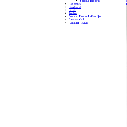
Speciale Broodjes
Croissants
Stokbrood
Gebak
Taarten
Zoete en Hartige Lekkernijen
Cake en Koek
Abraham - Sarah