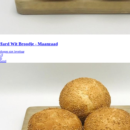
Hard Wit Broodje - Maanzaad
Morgen niet leverbaar
€
0
85
Bestel