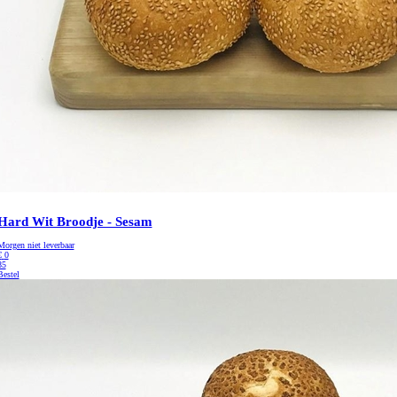
Hard Wit Broodje - Sesam
Morgen niet leverbaar
€
0
85
Bestel