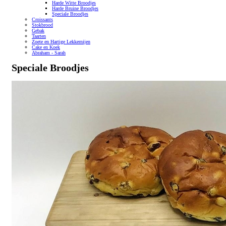
Harde Witte Broodjes
Harde Bruine Broodjes
Speciale Broodjes
Croissants
Stokbrood
Gebak
Taarten
Zoete en Hartige Lekkernijen
Cake en Koek
Abraham - Sarah
Speciale Broodjes