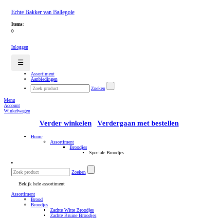
Echte Bakker van Ballegoie
Items:
0
Inloggen
☰
Assortiment
Aanbiedingen
Zoeken
Menu
Account
Winkelwagen
Verder winkelen
Verdergaan met bestellen
Home
Assortiment
Broodjes
Speciale Broodjes
Zoeken
Bekijk hele assortiment
Assortiment
Brood
Broodjes
Zachte Witte Broodjes
Zachte Bruine Broodjes