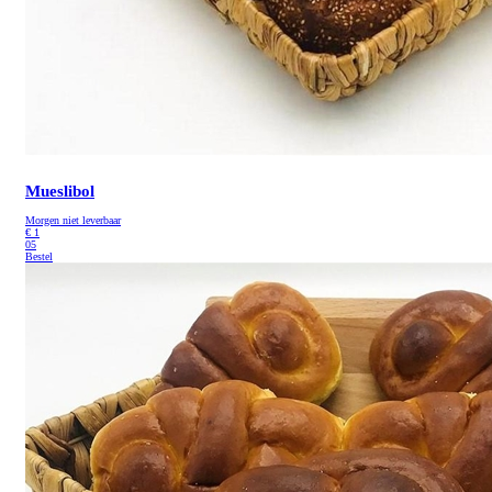
Mueslibol
Morgen niet leverbaar
€
1
05
Bestel