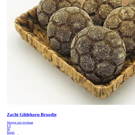
Zacht Gildekorn Broodje
Morgen niet leverbaar
€
0
90
Bestel