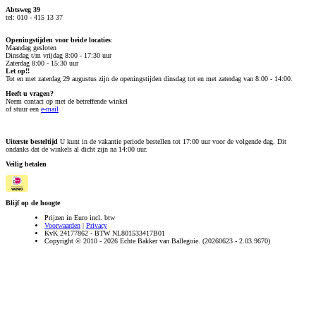
Abtsweg 39
tel: 010 - 415 13 37
Openingstijden voor beide locaties
:
Maandag gesloten
Dinsdag t/m vrijdag 8:00 - 17:30 uur
Zaterdag 8:00 - 15:30 uur
Let op!!
Tot en met zaterdag 29 augustus zijn de openingstijden dinsdag tot en met zaterdag van 8:00 - 14:00.
Heeft u vragen?
Neem contact op met de betreffende winkel
of stuur een
e-mail
Uiterste besteltijd
U kunt in de vakantie periode bestellen tot 17:00 uur voor de volgende dag. Dit
ondanks dat de winkels al dicht zijn na 14:00 uur.
Veilig betalen
Blijf op de hoogte
Prijzen in Euro incl. btw
Voorwaarden
|
Privacy
KvK 24177862 - BTW NL801533417B01
Copyright © 2010 - 2026 Echte Bakker van Ballegoie. (20260623 - 2.03.9670)