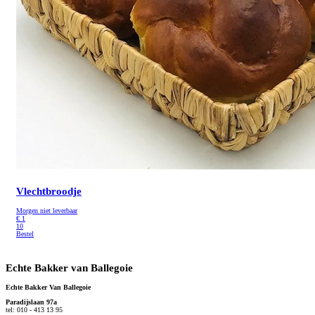
Vlechtbroodje
Morgen niet leverbaar
€
1
10
Bestel
Echte Bakker van Ballegoie
Echte Bakker Van Ballegoie
Paradijslaan 97a
tel: 010 - 413 13 95