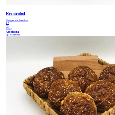
Krentenbol
Morgen niet leverbaar
€
0
95
Bestel
Aanbieding
op: woensdag