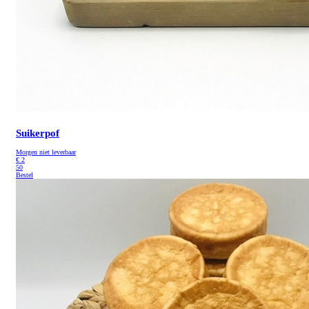
Suikerpof
Morgen niet leverbaar
€
2
50
Bestel