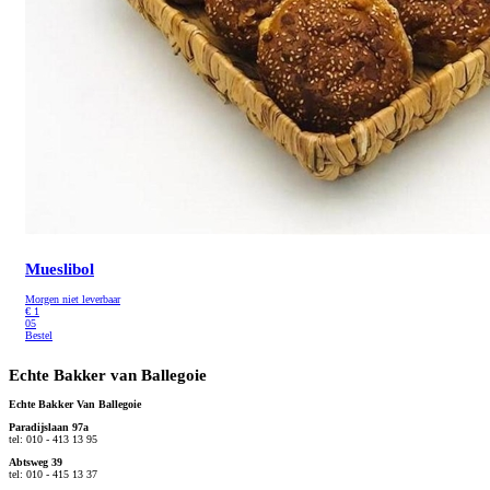
Mueslibol
Morgen niet leverbaar
€
1
05
Bestel
Echte Bakker van Ballegoie
Echte Bakker Van Ballegoie
Paradijslaan 97a
tel: 010 - 413 13 95
Abtsweg 39
tel: 010 - 415 13 37