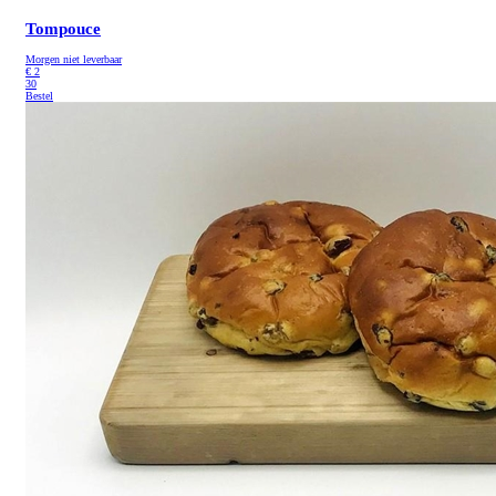
Tompouce
Morgen niet leverbaar
€
2
30
Bestel