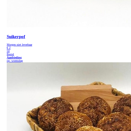
Suikerpof
Morgen niet leverbaar
€
2
50
Bestel
Aanbieding
op: woensdag