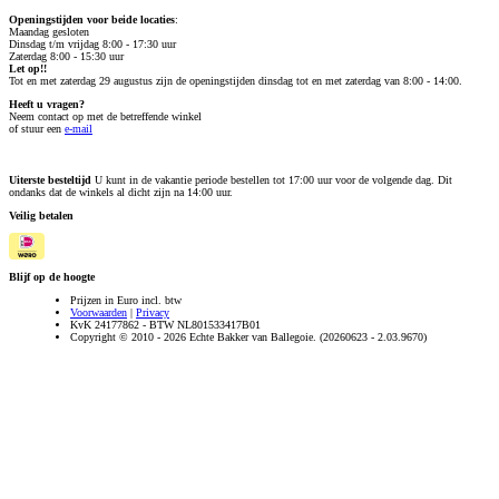
Openingstijden voor beide locaties
:
Maandag gesloten
Dinsdag t/m vrijdag 8:00 - 17:30 uur
Zaterdag 8:00 - 15:30 uur
Let op!!
Tot en met zaterdag 29 augustus zijn de openingstijden dinsdag tot en met zaterdag van 8:00 - 14:00.
Heeft u vragen?
Neem contact op met de betreffende winkel
of stuur een
e-mail
Uiterste besteltijd
U kunt in de vakantie periode bestellen tot 17:00 uur voor de volgende dag. Dit
ondanks dat de winkels al dicht zijn na 14:00 uur.
Veilig betalen
Blijf op de hoogte
Prijzen in Euro incl. btw
Voorwaarden
|
Privacy
KvK 24177862 - BTW NL801533417B01
Copyright © 2010 - 2026 Echte Bakker van Ballegoie. (20260623 - 2.03.9670)