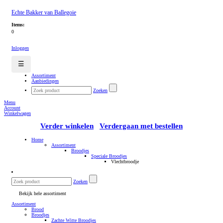
Echte Bakker van Ballegoie
Items:
0
Inloggen
☰
Assortiment
Aanbiedingen
Zoeken
Menu
Account
Winkelwagen
Verder winkelen
Verdergaan met bestellen
Home
Assortiment
Broodjes
Speciale Broodjes
Vlechtbroodje
Zoeken
Bekijk hele assortiment
Assortiment
Brood
Broodjes
Zachte Witte Broodjes