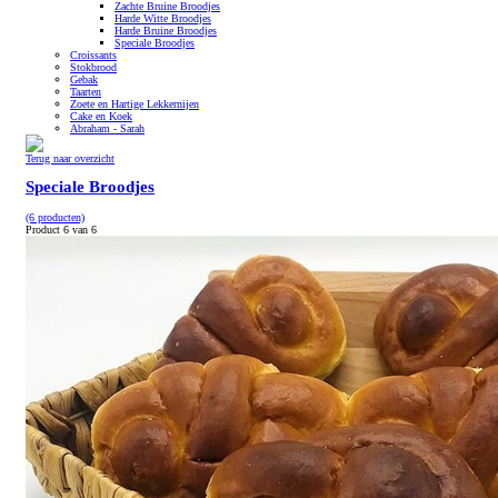
Zachte Bruine Broodjes
Harde Witte Broodjes
Harde Bruine Broodjes
Speciale Broodjes
Croissants
Stokbrood
Gebak
Taarten
Zoete en Hartige Lekkernijen
Cake en Koek
Abraham - Sarah
Terug naar overzicht
Speciale Broodjes
(6 producten)
Product 6 van 6