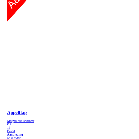
Appelflap
Morgen niet leverbaar
€
2
15
Bestel
Aanbieding
op dinsdag